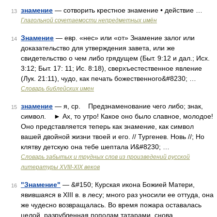
знамение
— сотворить крестное знамение • действие …
13
Глагольной сочетаемости непредметных имён
Знамение
— евр. «нес» или «от» Знамение залог или
14
доказательство для утверждения завета, или же
свидетельство о чем либо грядущем (Быт. 9:12 и дал.; Исх.
3:12; Быт. 17: 11; Ис. 8:18), сверхъестественное явление
(Лук. 21:11), чудо, как печать божественного&#8230; …
Словарь библейских имен
знамение
— я, ср. Предзнаменование чего либо; знак,
15
символ. ► Ах, то утро! Какое оно было славное, молодое!
Оно представляется теперь как знамение, как символ
вашей двойной жизни твоей и его. // Тургенев. Новь //; Но
клятву детскую она тебе шептала И&#8230; …
Словарь забытых и трудных слов из произведений русской
литературы ХVIII-ХIХ веков
"Знамение"
— &#150; Курская икона Божией Матери,
16
явившаяся в XIII в. в лесу; много раз уносили ее оттуда, она
же чудесно возвращалась. Во время пожара оставалась
целой, разрубленная пополам татарами, снова