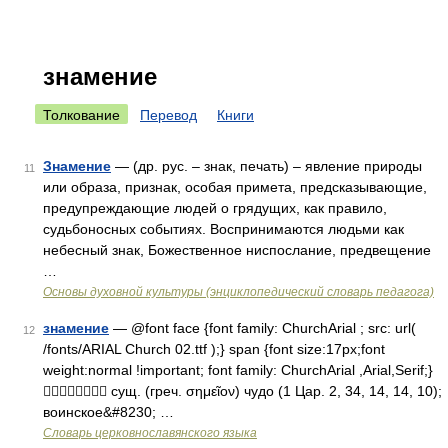
знамение
Толкование
Перевод
Книги
Знамение
— (др. рус. – знак, печать) – явление природы
11
или образа, признак, особая примета, предсказывающие,
предупреждающие людей о грядущих, как правило,
судьбоносных событиях. Воспринимаются людьми как
небесный знак, Божественное ниспослание, предвещение
…
Основы духовной культуры (энциклопедический словарь педагога)
знамение
— @font face {font family: ChurchArial ; src: url(
12
/fonts/ARIAL Church 02.ttf );} span {font size:17px;font
weight:normal !important; font family: ChurchArial ,Arial,Serif;}
 сущ. (греч. σημεῖον) чудо (1 Цар. 2, 34, 14, 14, 10);
воинское&#8230; …
Словарь церковнославянского языка