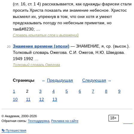
(гл. 16, ст. 1 4) рассказывается, как однажды фарисеи стали
просить Христа показать им знамение небесное. Христос
высмеял их, упрекнув в том, что они хотя и умеют
предсказывать погоду по небесным приметам, но
так&#8230; …
Словарь крылатых слов и выражений
Знамение времени (эпохи)
— ЗНАМЕНИЕ, я, ср. (высок.).
20
Толковый словарь Ожегова. С.И. Ожегов, Н.Ю. Шведова.
1949 1992 …
Толковый словарь Ожегова
Страницы
←
Предыдущая
Следующая
→
1
2
3
4
5
6
7
8
9
10
11
12
13
© Академик, 2000-2026
18+
Обратная связь:
Техподдержка
,
Реклама на сайте
👣 Путешествия